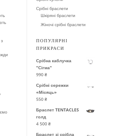
Срібні браслети
ють
Шкіряні браслети
ають
Жіночі срібні браслети
 з
ПОПУЛЯРНІ
ПРИКРАСИ
вжди
Срібна каблучка
"Сігма"
990
₴
Срібні сережки
з
«Місяць»
о
550
₴
Браслет TENTACLES
яємо
голд
4 500
₴
Браслет зі срібла