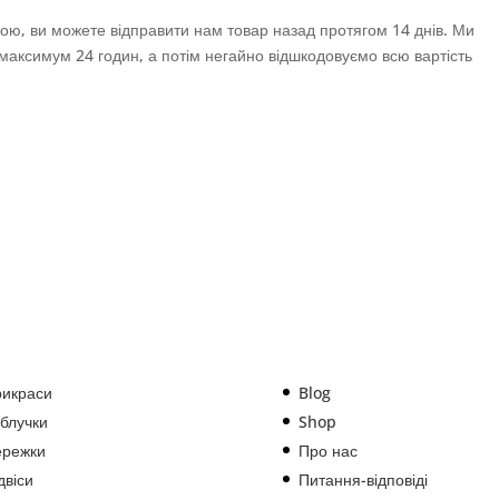
ою, ви можете відправити нам товар назад протягом 14 днів. Ми
максимум 24 годин, а потім негайно відшкодовуємо всю вартість
икраси
Blog
блучки
Shop
ережки
Про нас
двіси
Питання-відповіді