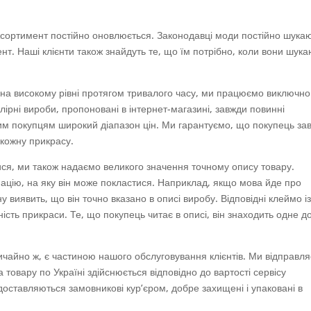
Асортимент постійно оновлюється. Законодавці моди постійно шука
ент. Наші клієнти також знайдуть те, що їм потрібно, коли вони шук
 на високому рівні протягом тривалого часу, ми працюємо виключно
рні вироби, пропоновані в інтернет-магазині, завжди повинні
им покупцям широкий діапазон цін. Ми гарантуємо, що покупець за
 кожну прикрасу.
гатися, ми також надаємо великого значення точному опису товару.
цію, на яку він може покластися. Наприклад, якщо мова йде про
у виявить, що він точно вказано в описі виробу. Відповідні клеймо і
ість прикраси. Те, що покупець читає в описі, він знаходить одне д
ичайно ж, є частиною нашого обслуговування клієнтів. Ми відправл
 товару по Україні здійснюється відповідно до вартості сервісу
 доставляються замовникові кур’єром, добре захищені і упаковані в