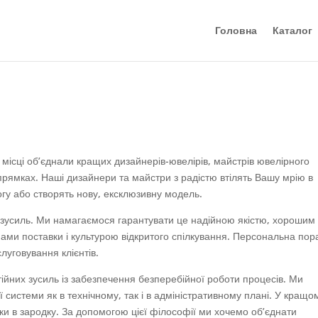
Головна
Каталог
місці об’єднали кращих дизайнерів-ювелірів, майстрів ювелірного
прямках. Наші дизайнери та майстри з радістю втілять Вашу мрію в
огу або створять нову, ексклюзивну модель.
 зусиль. Ми намагаємося гарантувати це надійною якістю, хорошим
інами поставки і культурою відкритого спілкування. Персональна пор
луговування клієнтів.
ійних зусиль із забезпечення безперебійної роботи процесів. Ми
 системи як в технічному, так і в адміністративному плані. У кращо
и в зародку. За допомогою цієї філософії ми хочемо об’єднати