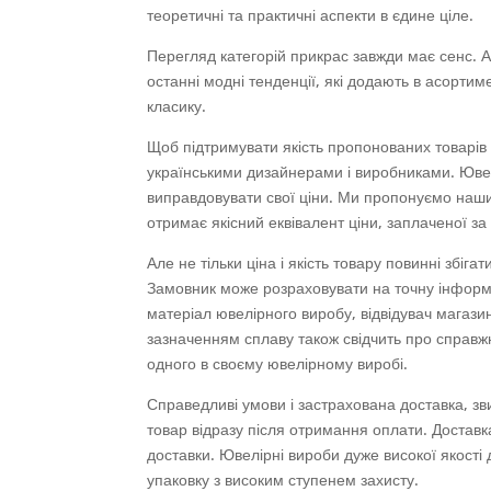
теоретичні та практичні аспекти в єдине ціле.
Перегляд категорій прикрас завжди має сенс. 
останні модні тенденції, які додають в асортим
класику.
Щоб підтримувати якість пропонованих товарів
українськими дизайнерами і виробниками. Ювелі
виправдовувати свої ціни. Ми пропонуємо наш
отримає якісний еквівалент ціни, заплаченої за
Але не тільки ціна і якість товару повинні збі
Замовник може розраховувати на точну інформа
матеріал ювелірного виробу, відвідувач магазин
зазначенням сплаву також свідчить про справжн
одного в своєму ювелірному виробі.
Справедливі умови і застрахована доставка, зв
товар відразу після отримання оплати. Доставка
доставки. Ювелірні вироби дуже високої якості
упаковку з високим ступенем захисту.