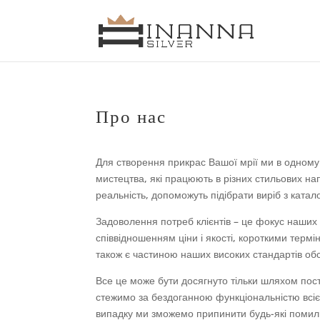
Про нас
Для створення прикрас Вашої мрії ми в одному 
мистецтва, які працюють в різних стильових на
реальність, допоможуть підібрати виріб з катал
Задоволення потреб клієнтів – це фокус наших
співвідношенням ціни і якості, короткими терм
також є частиною наших високих стандартів обс
Все це може бути досягнуто тільки шляхом пост
стежимо за бездоганною функціональністю всієї
випадку ми зможемо припинити будь-які помилк