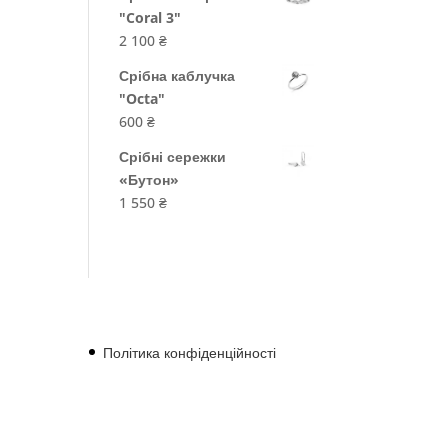
"Coral 3"
2 100
₴
Срібна каблучка
"Octa"
600
₴
Срібні сережки
«Бутон»
1 550
₴
Політика конфіденційності