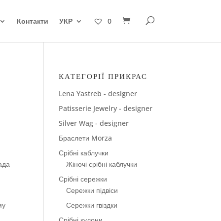
Контакти
УКР
0
КАТЕГОРІЇ ПРИКРАС
Lena Yastreb - designer
Patisserie Jewelry - designer
Silver Wag - designer
Браслети Morza
Срібні каблучки
ада
Жіночі срібні каблучки
Срібні сережки
Сережки підвіси
му
Сережки гвіздки
Срібні кулони