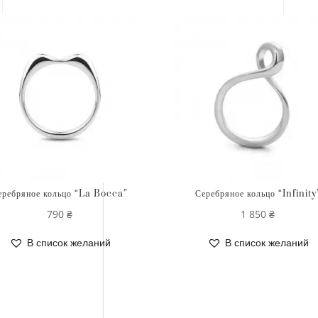
еребряное кольцо “La Bocca”
Серебряное кольцо “Infinity
790
₴
1 850
₴
В список желаний
В список желаний