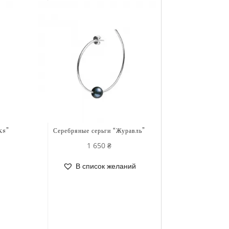
ks”
Серебряные серьги “Журавль”
1 650
₴
В список желаний