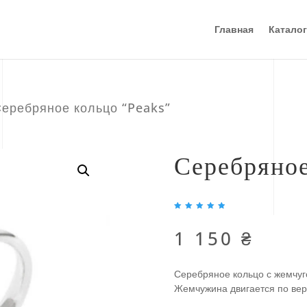
Главная
Каталог
Серебряное кольцо “Peaks”
Серебряное
Рейтинг
5.00
из
1 150
₴
5 на
основе
опроса
пользов
ателя
Серебряное кольцо с жемчуг
Жемчужина двигается по вер