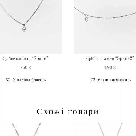
Срібне намисто “Space”
Срібне намисто “Space2”
750
₴
690
₴
У список бажань
У список бажань
Схожі товари