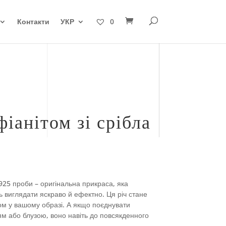
Контакти
УКР
0
іанітом зі срібла
 925 проби – оригінальна прикраса, яка
 виглядати яскраво й ефектно. Ця річ стане
ом у вашому образі. А якщо поєднувати
м або блузою, воно навіть до повсякденного