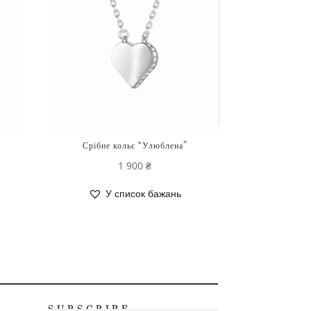
Срібне кольє “Улюблена”
1 900
₴
У список бажань
SUBSCRIBE