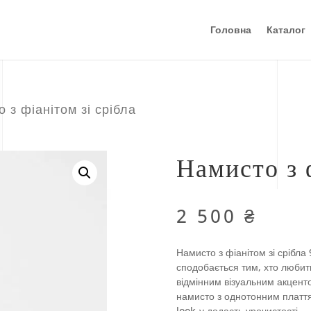
Головна
Каталог
 з фіанітом зі срібла
Намисто з ф
2 500
₴
Намисто з фіанітом зі срібла
сподобається тим, хто любить
відмінним візуальним акцент
намисто з однотонним плаття
look-у додасть урочистості.