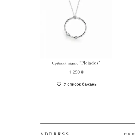
Срібний підвіс “Pleiades”
1 250
₴
У список бажань
ADDRESS
ПР