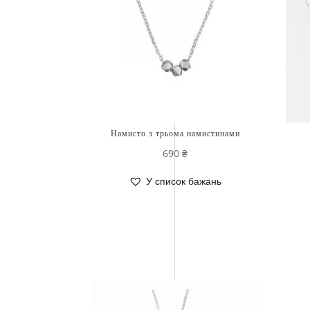
Намисто з трьома намистинами
690
₴
У список бажань