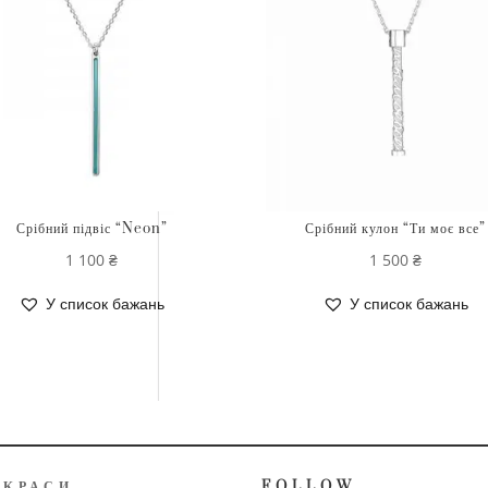
Срібний підвіс “Neon”
Срібний кулон “Ти моє все”
1 100
₴
1 500
₴
У список бажань
У список бажань
ИКРАСИ
FOLLOW