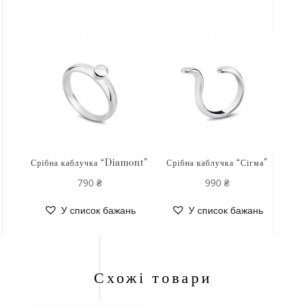
Срібна каблучка “Diamont”
Срібна каблучка “Сігма”
790
₴
990
₴
У список бажань
У список бажань
Схожі товари