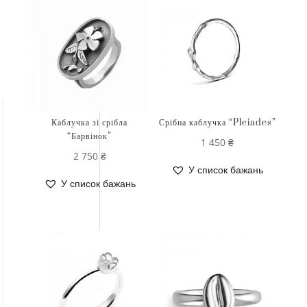
Каблучка зі срібла
Срібна каблучка “Pleiades”
“Барвінок”
1 450
₴
2 750
₴
У список бажань
У список бажань